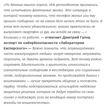
«По данным нашего опроса, 36% респондентов признались,
что испытывали фантомные звонки. Это ситуация, в
которой человеку казалось, что телефон звонил или ему
пришло сообщение, но на самом деле ничего этого не было. В
этом нет ничего удивительного: многие практически не
выпускают смартфон из рук, мы всегда на связи — с
близкими и по работе
,
— отмечает Дмитрий Галов,
эксперт по кибербезопасности «Лаборатории
Касперского».—
Важно помнить, что злоумышленники
часто манипулируют людьми: могут намеренно запугивать,
торопить, не давать времени подумать. Вот почему важно
сохранять бдительность и критически относиться к
сомнительным сообщениям в мессенджерах или социальных
сетях, подозрительным звонкам. Не продолжайте диалог с
мошенниками — лучше прекратить общение и положить
трубку. Чтобы подстраховаться, используйте надёжные
защитные решения, которые не дадут перейти по скам-
ссылке и подскажут, если на входящий номер поступали
жалобы на мошенничество».