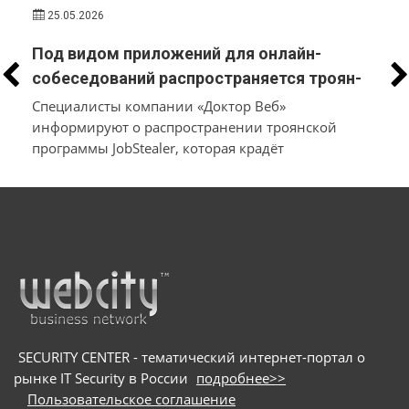
25.05.2026
Под видом приложений для онлайн-
собеседований распространяется троян-
стилер, который вместо трудоустройства
Специалисты компании «Доктор Веб»
похищает у пользователей macOS и
информируют о распространении троянской
программы JobStealer, которая крадёт
Windows их данные и денежные средства
конфиденциальные данные с устройств на macOS
и Windows. Основной целью вредоносного ПО
является хищение информации из
криптокошельков. Для заражения пользователей
мошенники используют схему с поддельными
онлайн-собеседованиями: они направляют
потенциальных жертв на вредоносные сайты и
под видом приложения для видеоконференций
предлагают скачать сам троян
SECURITY CENTER - тематический интернет-портал о
рынке IT Security в России
подробнее>>
Пользовательское соглашение