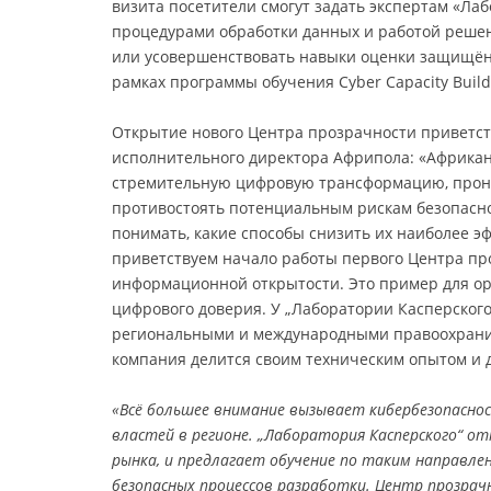
визита посетители смогут задать экспертам «Ла
процедурами обработки данных и работой решен
или усовершенствовать навыки оценки защищённ
рамках программы обучения Cyber Capacity Build
Открытие нового Центра прозрачности приветс
исполнительного директора Африпола: «Африкан
стремительную цифровую трансформацию, проник
противостоять потенциальным рискам безопасно
понимать, какие способы снизить их наиболее 
приветствуем начало работы первого Центра пр
информационной открытости. Это пример для ор
цифрового доверия. У „Лаборатории Касперского
региональными и международными правоохранит
компания делится своим техническим опытом и 
«Всё большее внимание вызывает кибербезопаснос
властей в регионе. „Лаборатория Касперского“ 
рынка, и предлагает обучение по таким направлен
безопасных процессов разработки. Центр прозрачно