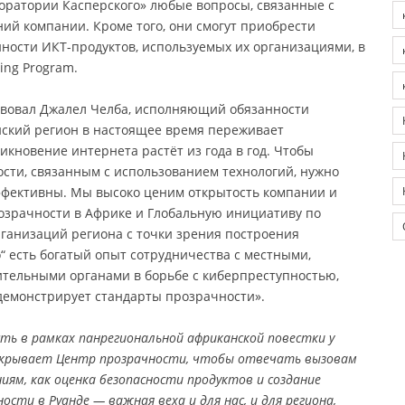
боратории Касперского» любые вопросы, связанные с
ий компании. Кроме того, они смогут приобрести
ости ИКТ-продуктов, используемых их организациями, в
ing Program.
твовал Джалел Челба, исполняющий обязанности
ский регион в настоящее время переживает
новение интернета растёт из года в год. Чтобы
сти, связанным с использованием технологий, нужно
эффективны. Мы высоко ценим открытость компании и
озрачности в Африке и Глобальную инициативу по
ганизаций региона с точки зрения построения
“ есть богатый опыт сотрудничества с местными,
ельными органами в борьбе с киберпреступностью,
демонстрирует стандарты прозрачности».
ть в рамках панрегиональной африканской повестки у
открывает Центр прозрачности, чтобы отвечать вызовам
иям, как оценка безопасности продуктов и создание
сти в Руанде — важная веха и для нас, и для региона,