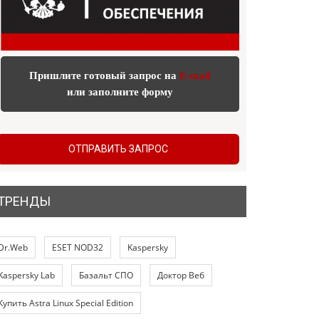
Пришлите готовый запрос на
E-mail
или заполните форму
ОТПРАВИТЬ ЗАПРОС
ТРЕНДЫ
Dr.Web
ESET NOD32
Kaspersky
Kaspersky Lab
Базальт СПО
Доктор Веб
Купить Astra Linux Special Edition