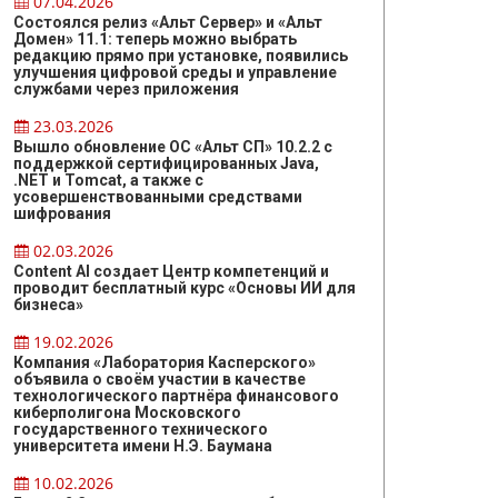
07.04.2026
Состоялся релиз «Альт Сервер» и «Альт
Домен» 11.1: теперь можно выбрать
редакцию прямо при установке, появились
улучшения цифровой среды и управление
службами через приложения
23.03.2026
Вышло обновление ОС «Альт СП» 10.2.2 с
поддержкой сертифицированных Java,
.NET и Tomcat, а также с
усовершенствованными средствами
шифрования
02.03.2026
Content AI создает Центр компетенций и
проводит бесплатный курс «Основы ИИ для
бизнеса»
19.02.2026
Компания «Лаборатория Касперского»
объявила о своём участии в качестве
технологического партнёра финансового
киберполигона Московского
государственного технического
университета имени Н.Э. Баумана
10.02.2026