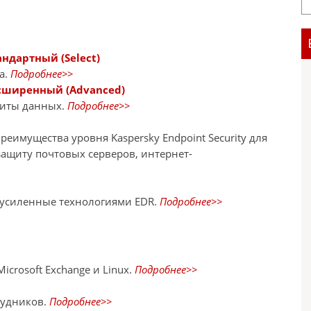
андартный (Select)
а.
Подробнее>>
Расширенный (Advanced)
щиты данных.
Подробнее>>
еимущества уровня Kaspersky Endpoint Security для
защиту почтовых серверов, интернет-
 усиленные технологиями EDR.
Подробнее>>
crosoft Exchange и Linux.
Подробнее>>
рудников.
Подробнее>>