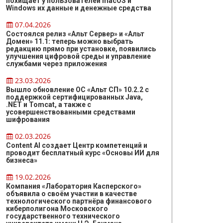
похищает у пользователей macOS и
Windows их данные и денежные средства
07.04.2026
Состоялся релиз «Альт Сервер» и «Альт
Домен» 11.1: теперь можно выбрать
редакцию прямо при установке, появились
улучшения цифровой среды и управление
службами через приложения
23.03.2026
Вышло обновление ОС «Альт СП» 10.2.2 с
поддержкой сертифицированных Java,
.NET и Tomcat, а также с
усовершенствованными средствами
шифрования
02.03.2026
Content AI создает Центр компетенций и
проводит бесплатный курс «Основы ИИ для
бизнеса»
19.02.2026
Компания «Лаборатория Касперского»
объявила о своём участии в качестве
технологического партнёра финансового
киберполигона Московского
государственного технического