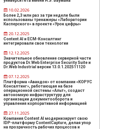
университета имени Н.Э. Баумана
10.02.2026
Более 2,3 млн раз за три недели были
использованы тренажеры «Лаборатории
Касперского» в проекте «Урок цифры»
20.12.2025
Content AI и ЕСМ-Консалтинг
интегрировали свои технологии
12.12.2025
Значительное обновление серверной части
продуктов Dr.Web Enterprise Security Suite и
Dr.Web Industrial версии 13.0.1.202511120
07.12.2025
Платформа «Авандок» от компании «КОРУС
Консалтинг», работающая на базе
операционной системы «Альт», создаст
автономную инфраструктуру для
организации документооборота и
управления корпоративной информацией
27.11.2025
Компания Content AI модернизирует свою
IDP-платформу ContentCapture, делая упор
на прозрачность рабочих процессов и