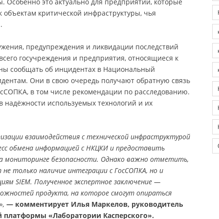
. Особенно это актуально для предприятий, которые
к объектам критической инфраструктуры, чья
.
ужения, предупреждения и ликвидации последствий
всего госучреждения и предприятия, относящиеся к
аны сообщать об инцидентах в Национальный
ентам. Они в свою очередь получают обратную связь
сСОПКА, в том числе рекомендации по расследованию.
в надёжности используемых технологий и их
изации взаимодействия с технической инфраструктурой
сс обмена информацией с НКЦКИ и предоставить
на мониторинге безопасности. Однако важно отметить,
не только наличие интеграции с ГосСОПКА, но и
циям SIEM. Полученное экспертное заключение —
можностей продукта, на которое смогут опираться
»,
— комментирует Илья Маркелов, руководитель
й платформы «Лаборатории Касперского».