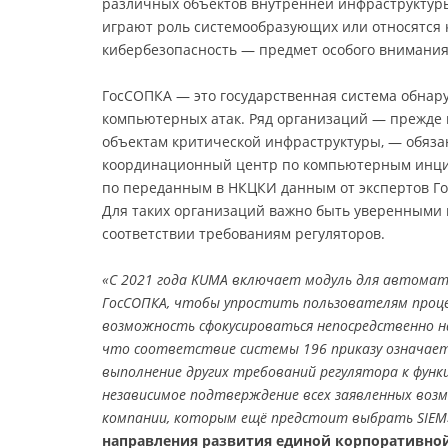
различных объектов внутренней инфраструктуры
играют роль системообразующих или относятся 
кибербезопасность — предмет особого внимания
ГосСОПКА — это государственная система обнар
компьютерных атак. Ряд организаций — прежде 
объектам критической инфраструктуры, — обяз
координационный центр по компьютерным инцид
по переданным в НКЦКИ данным от экспертов Го
Для таких организаций важно быть уверенными 
соответствии требованиям регуляторов.
«С 2021 года KUMA включает модуль для автомат
ГосСОПКА, чтобы упростить пользователям проце
возможность сфокусироваться непосредственно 
что соответствие системы 196 приказу означает 
выполнение других требований регулятора к функ
независимое подтверждение всех заявленных воз
компании, которым ещё предстоит выбрать SIEM
направления развития единой корпоративно