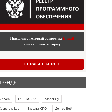
Пришлите готовый запрос на
E-mail
или заполните форму
ОТПРАВИТЬ ЗАПРОС
ТРЕНДЫ
Dr.Web
ESET NOD32
Kaspersky
Kaspersky Lab
Базальт СПО
Доктор Веб