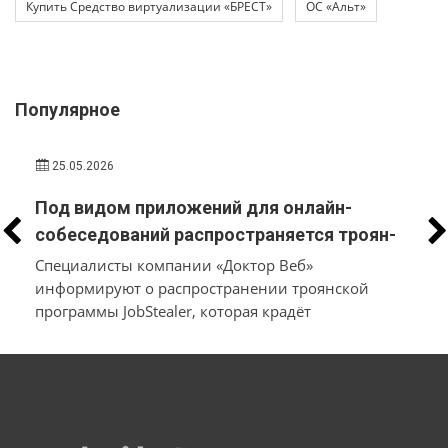
Купить Средство виртуализации «БРЕСТ»
ОС «Альт»
Популярное
25.05.2026
Под видом приложений для онлайн-
собеседований распространяется троян-
стилер, который вместо трудоустройства
Специалисты компании «Доктор Веб»
похищает у пользователей macOS и
информируют о распространении троянской
программы JobStealer, которая крадёт
Windows их данные и денежные средства
конфиденциальные данные с устройств на macOS
и Windows. Основной целью вредоносного ПО
является хищение информации из
криптокошельков. Для заражения пользователей
мошенники используют схему с поддельными