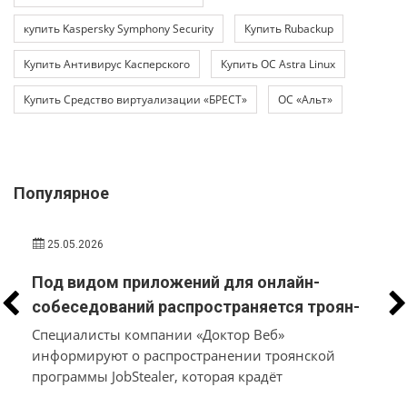
купить Kaspersky Symphony Security
Купить Rubackup
Купить Антивирус Касперского
Купить ОС Astra Linux
Купить Средство виртуализации «БРЕСТ»
ОС «Альт»
Популярное
25.05.2026
Под видом приложений для онлайн-
собеседований распространяется троян-
стилер, который вместо трудоустройства
Специалисты компании «Доктор Веб»
похищает у пользователей macOS и
информируют о распространении троянской
программы JobStealer, которая крадёт
Windows их данные и денежные средства
конфиденциальные данные с устройств на macOS