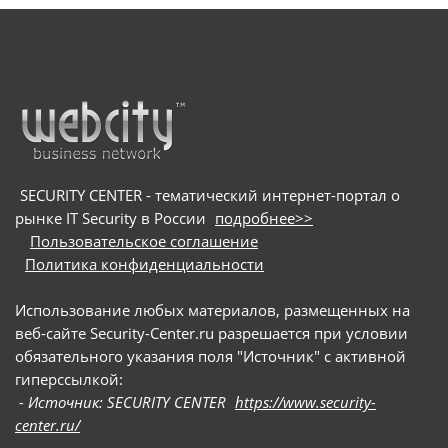
и Windows. Основной целью вредоносного ПО
является хищение информации из
криптокошельков. Для заражения пользователей
мошенники используют схему с поддельными
онлайн-собеседованиями: они направляют
потенциальных жертв на вредоносные сайты и
под видом приложения для видеоконференций
предлагают скачать сам троян
SECURITY CENTER - тематический интернет-портал о
рынке IT Security в России
подробнее>>
Пользовательское соглашение
Политика конфиденциальности
Использование любых материалов, размещенных на
веб-сайте Security-Center.ru разрешается при условии
обязательного указания поля "Источник" с активной
гиперссылкой:
- Источник: SECURITY CENTER
https://www.security-
center.ru/