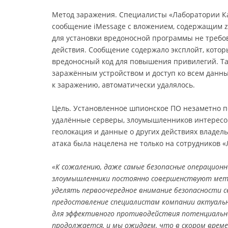
Метод заражения. Специалисты «Лаборатории Ка
сообщение iMessage с вложением, содержащим ze
для установки вредоносной программы не требов
действия. Сообщение содержало эксплойт, кото
вредоносный код для повышения привилегий. Т
заражённым устройством и доступ ко всем данны
к заражению, автоматически удалялось.
Цель. Установленное шпионское ПО незаметно 
удалённые серверы, злоумышленников интересов
геолокация и данные о других действиях владель
атака была нацелена не только на сотрудников 
«К сожалению, даже самые безопасные операцион
злоумышленники постоянно совершенствуют мет
уделять первоочередное внимание безопасности с
предоставление специалистам компании актуаль
для эффективного противодействия потенциальны
продолжается, и мы ожидаем, что в скором врем