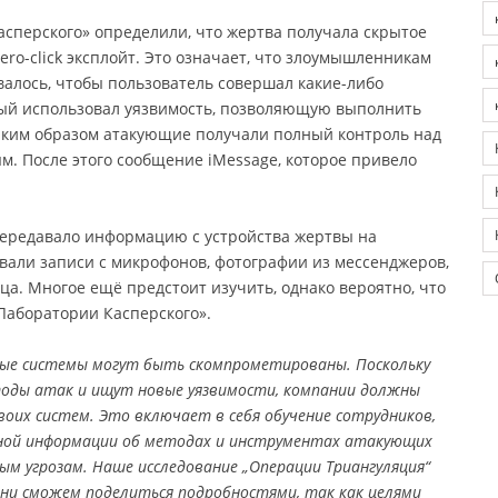
сперского» определили, что жертва получала скрытое
ro-click эксплойт. Это означает, что злоумышленникам
алось, чтобы пользователь совершал какие-либо
рый использовал уязвимость, позволяющую выполнить
аким образом атакующие получали полный контроль над
м. После этого сообщение iMessage, которое привело
передавало информацию с устройства жертвы на
али записи с микрофонов, фотографии из мессенджеров,
ца. Многое ещё предстоит изучить, однако вероятно, что
«Лаборатории Касперского».
ные системы могут быть скомпрометированы. Поскольку
оды атак и ищут новые уязвимости, компании должны
воих систем. Это включает в себя обучение сотрудников,
ной информации об методах и инструментах атакующих
м угрозам. Наше исследование „Операции Триангуляция“
ени сможем поделиться подробностями, так как целями