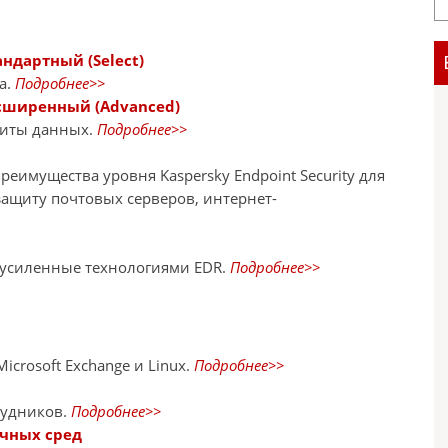
андартный (Select)
а.
Подробнее>>
Расширенный (Advanced)
щиты данных.
Подробнее>>
еимущества уровня Kaspersky Endpoint Security для
защиту почтовых серверов, интернет-
 усиленные технологиями EDR.
Подробнее>>
crosoft Exchange и Linux.
Подробнее>>
рудников.
Подробнее>>
ачных сред