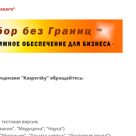
рского"
цензии "Kaspersky" обращайтесь:
 тестовая версия;
ание", "Медицина", "Наука")
Миграция", "Защита сделки", "Доступная почта");