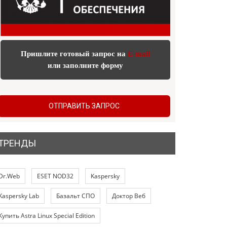
Пришлите готовый запрос на
E-mail
или заполните форму
ОТПРАВИТЬ ЗАПРОС
ТРЕНДЫ
Dr.Web
ESET NOD32
Kaspersky
Kaspersky Lab
Базальт СПО
Доктор Веб
Купить Astra Linux Special Edition