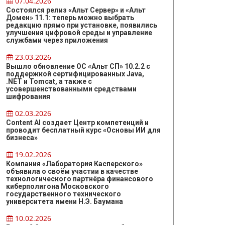
07.04.2026
Состоялся релиз «Альт Сервер» и «Альт
Домен» 11.1: теперь можно выбрать
редакцию прямо при установке, появились
улучшения цифровой среды и управление
службами через приложения
23.03.2026
Вышло обновление ОС «Альт СП» 10.2.2 с
поддержкой сертифицированных Java,
.NET и Tomcat, а также с
усовершенствованными средствами
шифрования
02.03.2026
Content AI создает Центр компетенций и
проводит бесплатный курс «Основы ИИ для
бизнеса»
19.02.2026
Компания «Лаборатория Касперского»
объявила о своём участии в качестве
технологического партнёра финансового
киберполигона Московского
государственного технического
университета имени Н.Э. Баумана
10.02.2026