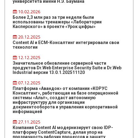
университета имени Н.Э. Баумана
10.02.2026
Более 2,3 млн раз за три недели были
использованы тренажеры «Лаборатории
Касперского» в проекте «Урок цифры»
20.12.2025
Content AI и ЕСМ-Консалтинг интегрировали свои
технологии
12.12.2025
Значительное обновление серверной части
продуктов Dr.Web Enterprise Security Suite и Dr.Web
Industrial версии 13.0.1.202511120
07.12.2025
Платформа «Авандок» от компании «КОРУС
Консалтинг», работающая на базе операционной
системы «Альт», создаст автономную
инфраструктуру для организации
документооборота и управления корпоративной
информацией
27.11.2025
Компания Content AI модернизирует свою IDP-
платформу ContentCapture, делая упор на
прозрачность рабочих процессов и защиту