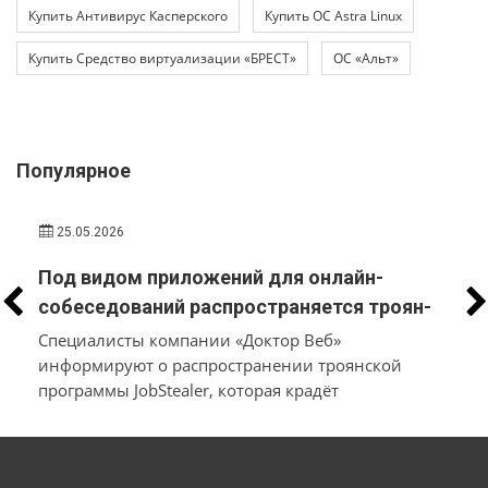
Купить Антивирус Касперского
Купить ОС Astra Linux
Купить Средство виртуализации «БРЕСТ»
ОС «Альт»
Популярное
25.05.2026
Под видом приложений для онлайн-
собеседований распространяется троян-
стилер, который вместо трудоустройства
Специалисты компании «Доктор Веб»
похищает у пользователей macOS и
информируют о распространении троянской
программы JobStealer, которая крадёт
Windows их данные и денежные средства
конфиденциальные данные с устройств на macOS
и Windows. Основной целью вредоносного ПО
является хищение информации из