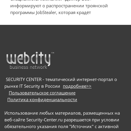
похищает у пользователей macOS и
информируют о распространении троянской
программы JobStealer, которая крадёт
Windows их данные и денежные средства
конфиденциальные данные с устройств на macOS
и Windows. Основной целью вредоносного ПО
является хищение информации из
криптокошельков. Для заражения пользователей
мошенники используют схему с поддельными
онлайн-собеседованиями: они направляют
потенциальных жертв на вредоносные сайты и
под видом приложения для видеоконференций
предлагают скачать сам троян
SECURITY CENTER - тематический интернет-портал о
рынке IT Security в России
подробнее>>
Пользовательское соглашение
Политика конфиденциальности
Использование любых материалов, размещенных на
веб-сайте Security-Center.ru разрешается при условии
обязательного указания поля "Источник" с активной