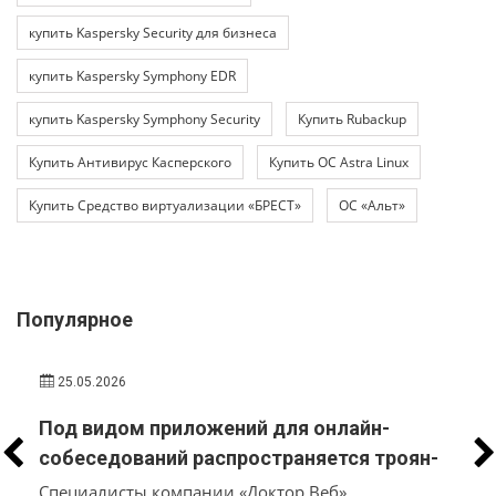
купить Kaspersky Security для бизнеса
купить Kaspersky Symphony EDR
купить Kaspersky Symphony Security
Купить Rubackup
Купить Антивирус Касперского
Купить ОС Astra Linux
Купить Средство виртуализации «БРЕСТ»
ОС «Альт»
Популярное
25.05.2026
Под видом приложений для онлайн-
собеседований распространяется троян-
стилер, который вместо трудоустройства
Специалисты компании «Доктор Веб»