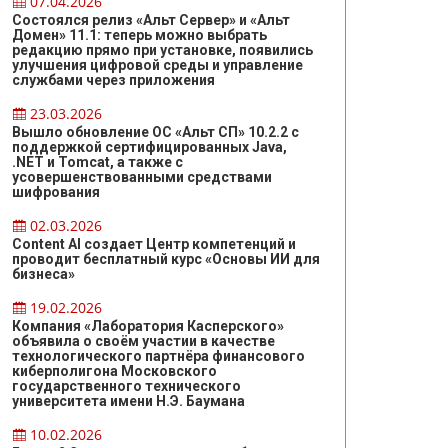
07.04.2026
Состоялся релиз «Альт Сервер» и «Альт
Домен» 11.1: теперь можно выбрать
редакцию прямо при установке, появились
улучшения цифровой среды и управление
службами через приложения
23.03.2026
Вышло обновление ОС «Альт СП» 10.2.2 с
поддержкой сертифицированных Java,
.NET и Tomcat, а также с
усовершенствованными средствами
шифрования
02.03.2026
Content AI создает Центр компетенций и
проводит бесплатный курс «Основы ИИ для
бизнеса»
19.02.2026
Компания «Лаборатория Касперского»
объявила о своём участии в качестве
технологического партнёра финансового
киберполигона Московского
государственного технического
университета имени Н.Э. Баумана
10.02.2026