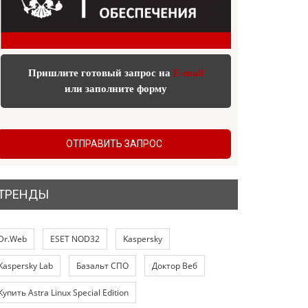
Пришлите готовый запрос на
E-mail
или заполните форму
ОТПРАВИТЬ ЗАПРОС
ТРЕНДЫ
Dr.Web
ESET NOD32
Kaspersky
Kaspersky Lab
Базальт СПО
Доктор Веб
Купить Astra Linux Special Edition