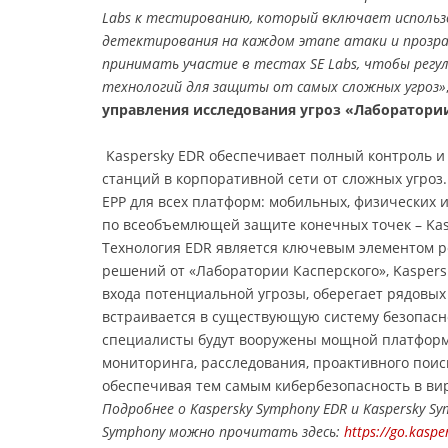
Labs к тестированию, который включает использо
детектирования на каждом этапе атаки и прозра
принимать участие в тестах SE Labs, чтобы рег
технологий для защиты от самых сложных угроз»
управления исследования угроз «Лаборатории
Kaspersky EDR обеспечивает полный контроль и
станций в корпоративной сети от сложных угроз
EPP для всех платформ: мобильных, физических
по всеобъемлющей защите конечных точек – Kas
Технология EDR является ключевым элементом р
решений от «Лаборатории Касперского», Kasper
входа потенциальной угрозы, оберегает рядовых
встраивается в существующую систему безопасн
специалисты будут вооружены мощной платформ
мониторинга, расследования, проактивного поис
обеспечивая тем самым кибербезопасность в ви
Подробнее о Kaspersky Symphony EDR и Kaspersky S
Symphony можно прочитать здесь:
https://go.kasp