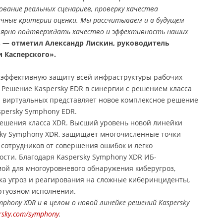
вание реальных сценариев, проверку качества
чные критерии оценки. Мы рассчитываем и в будущем
улярно подтверждать качество и эффективность наших
,
— отметил Александр Лискин, руководитель
 Касперского».
 эффективную защиту всей инфраструктуры рабочих
. Решение Kaspersky EDR в синергии с решением класса
 и виртуальных представляет новое комплексное решение
persky Symphony EDR.
ешения класса XDR. Высший уровень новой линейки
sky Symphony XDR, защищает многочисленные точки
 сотрудников от совершения ошибок и легко
ости. Благодаря Kaspersky Symphony XDR ИБ-
ой для многоуровневого обнаружения киберугроз,
ка угроз и реагирования на сложные киберинциденты,
ртуозном исполнении.
ymphony XDR и в целом о новой линейке решений Kaspersky
ersky.com/symphony
.