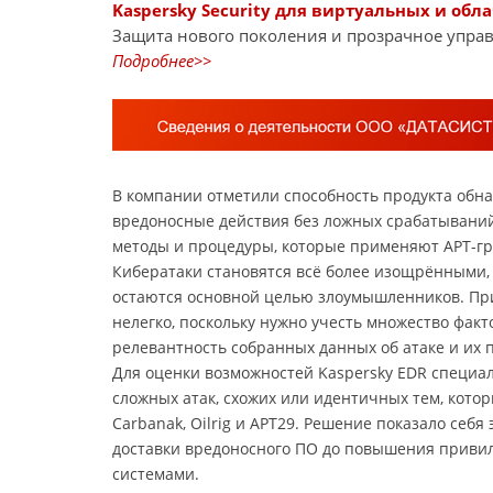
Kaspersky Security для виртуальных и обл
Защита нового поколения и прозрачное управ
Подробнее>>
В компании отметили способность продукта обн
вредоносные действия без ложных срабатываний
методы и процедуры, которые применяют APT-г
Кибератаки становятся всё более изощрёнными,
остаются основной целью злоумышленников. Пр
нелегко, поскольку нужно учесть множество факт
релевантность собранных данных об атаке и их 
Для оценки возможностей Kaspersky EDR специа
сложных атак, схожих или идентичных тем, которы
Carbanak, Oilrig и APT29. Решение показало себ
доставки вредоносного ПО до повышения привил
системами.