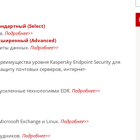
андартный (Select)
а.
Подробнее>>
Расширенный (Advanced)
щиты данных.
Подробнее>>
еимущества уровня Kaspersky Endpoint Security для
защиту почтовых серверов, интернет-
 усиленные технологиями EDR.
Подробнее>>
crosoft Exchange и Linux.
Подробнее>>
рудников.
Подробнее>>