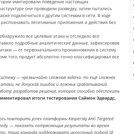
тории имитировали поведение настоящих
аструктуре они проводили разведку, затем пытались
акже подключиться к другим системам в сети. В ходе
я распознавать легитимные приложения и действия без
обнаружило все целевые атаки и отследило все
ставило подробные аналитические данные, зафиксировав
 атаки — от первоначального проникновения в систему
ме того, продукт абсолютно точно классифицировал все
истему — чрезвычайно сложная задача. Но ещё сложнее
таки, не допуская ошибок и ложных срабатываний.
аботу, разработав решение, которое способно обеспечить
мментировал итоги тестирования Саймон Эдвардс,
сь повторить успех платформы Kaspersky Anti Targeted
9 году, — показать потрясающие результаты во время
сти. Наша команда поддерживает целостный подход SE