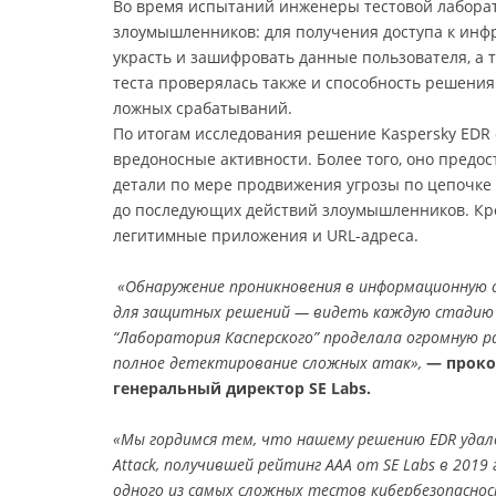
Во время испытаний инженеры тестовой лабора
злоумышленников: для получения доступа к инфр
украсть и зашифровать данные пользователя, а т
теста проверялась также и способность решени
ложных срабатываний.
По итогам исследования решение Kaspersky EDR 
вредоносные активности. Более того, оно предо
детали по мере продвижения угрозы по цепочке
до последующих действий злоумышленников. Кро
легитимные приложения и URL-адреса.
«Обнаружение проникновения в информационную с
для защитных решений — видеть каждую стадию а
“Лаборатория Касперского” проделала огромную р
полное детектирование сложных атак»,
— проко
генеральный директор SE Labs.
«Мы гордимся тем, что нашему решению EDR удало
Attack, получившей рейтинг AAA от SE Labs в 201
одного из самых сложных тестов кибербезопасно