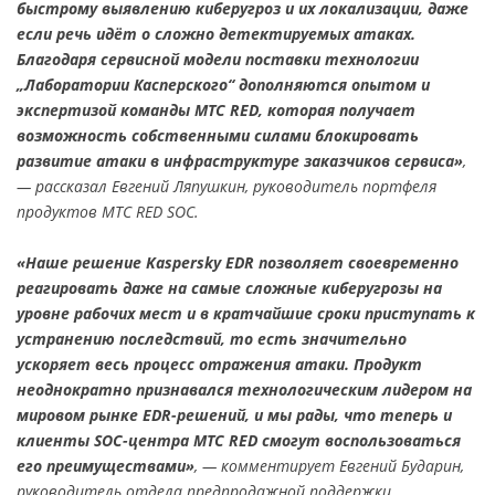
быстрому выявлению киберугроз и их локализации, даже
если речь идёт о сложно детектируемых атаках.
Благодаря сервисной модели поставки технологии
„Лаборатории Касперского“ дополняются опытом и
экспертизой команды МТС RED, которая получает
возможность собственными силами блокировать
развитие атаки в инфраструктуре заказчиков сервиса»
,
— рассказал Евгений Ляпушкин, руководитель портфеля
продуктов МТС RED SOC.
«Наше решение Kaspersky EDR позволяет своевременно
реагировать даже на самые сложные киберугрозы на
уровне рабочих мест и в кратчайшие сроки приступать к
устранению последствий, то есть значительно
ускоряет весь процесс отражения атаки. Продукт
неоднократно признавался технологическим лидером на
мировом рынке EDR-решений, и мы рады, что теперь и
клиенты SOC-центра МТС RED смогут воспользоваться
его преимуществами»
, — комментирует Евгений Бударин,
руководитель отдела предпродажной поддержки