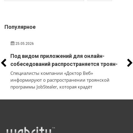
Популярное
25.05.2026
Под видом приложений для онлайн-
собеседований распространяется троян-
стилер, который вместо трудоустройства
Специалисты компании «Доктор Веб»
похищает у пользователей macOS и
информируют о распространении троянской
программы JobStealer, которая крадёт
Windows их данные и денежные средства
конфиденциальные данные с устройств на macOS
и Windows. Основной целью вредоносного ПО
является хищение информации из
криптокошельков. Для заражения пользователей
мошенники используют схему с поддельными
онлайн-собеседованиями: они направляют