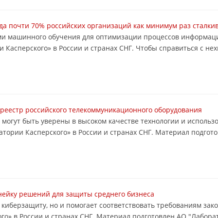
ода почти 70% российских организаций как минимум раз сталк
ами машинного обучения для оптимизации процессов информац
Касперского» в России и странах СНГ. Чтобы справиться с нехв
реестр российского телекоммуникационного оборудования
 могут быть уверены в высоком качестве технологии и использ
тории Касперского» в России и странах СНГ. Материал подгот
нейку решений для защиты среднего бизнеса
ую киберзащиту, но и помогает соответствовать требованиям за
о» в России и странах СНГ. Материал подготовлен АО "Лабора