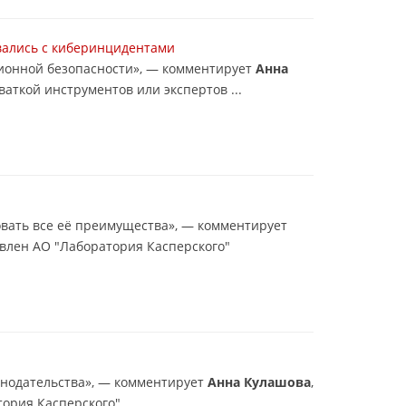
ивались с киберинцидентами
ионной безопасности», — комментирует
Анна
аткой инструментов или экспертов ...
овать все её преимущества», — комментирует
овлен АО "Лаборатория Касперского"
конодательства», — комментирует
Анна Кулашова
,
тория Касперского"