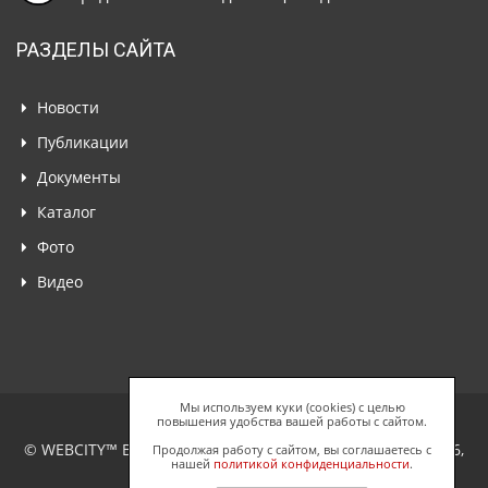
РАЗДЕЛЫ САЙТА
Новости
Публикации
Документы
Каталог
Фото
Видео
Мы используем куки (cookies) с целью
повышения удобства вашей работы с сайтом.
© WEBCITY™ Business Network, ООО "Спайдерс Веб", 2026,
Продолжая работу с сайтом, вы соглашаетесь с
нашей
политикой конфиденциальности
.
Все права защищены.