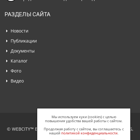
РАЗДЕЛЫ САЙТА
Новости
Публикации
Документы
Каталог
Фото
Видео
Мы используем куки (cookies) с целью
повышения удобства вашей работы с сайтом.
© WEBCITY™ Business Network, ООО "Спайдерс Веб", 2026,
Продолжая работу с сайтом, вы соглашаетесь с
нашей
политикой конфиденциальности
.
Все права защищены.