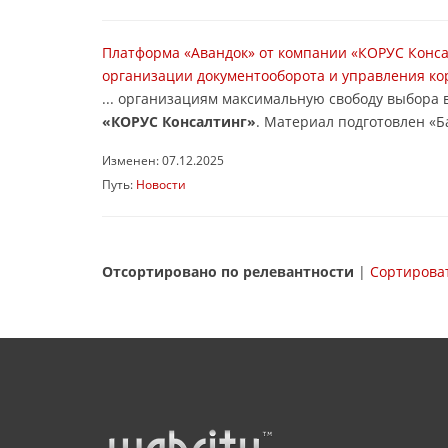
Платформа «Авандок» от компании «КОРУС Конса
организации документооборота и управления к
... организациям максимальную свободу выбора 
«КОРУС Консалтинг»
. Материал подготовлен «Б
Изменен: 07.12.2025
Путь:
Новости
Отсортировано по релевантности
|
Сортироват