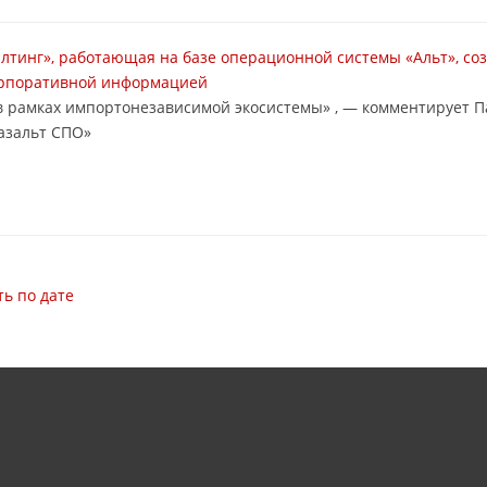
лтинг», работающая на базе операционной системы «Альт», со
орпоративной информацией
в рамках импортонезависимой экосистемы» , — комментирует П
азальт СПО»
ь по дате