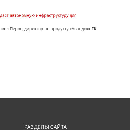
здаст автономную инфраструктуру для
авел Перов, директор по продукту «Авандок»
ГК
РАЗДЕЛЫ САЙТА