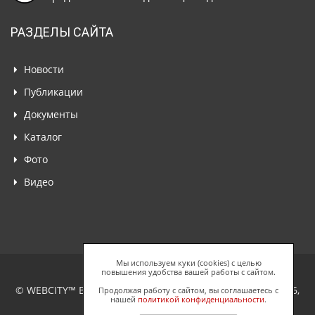
РАЗДЕЛЫ САЙТА
Новости
Публикации
Документы
Каталог
Фото
Видео
Мы используем куки (cookies) с целью
повышения удобства вашей работы с сайтом.
© WEBCITY™ Business Network, ООО "Спайдерс Веб", 2026,
Продолжая работу с сайтом, вы соглашаетесь с
нашей
политикой конфиденциальности
.
Все права защищены.