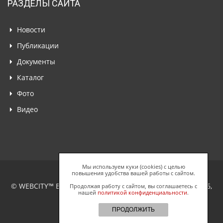
РАЗДЕЛЫ САЙТА
Новости
Публикации
Документы
Каталог
Фото
Видео
Мы используем куки (cookies) с целью
повышения удобства вашей работы с сайтом.
© WEBCITY™ Business Network, ООО "Спайдерс Веб", 2026,
Продолжая работу с сайтом, вы соглашаетесь с
нашей
политикой конфиденциальности
.
Все права защищены.
ПРОДОЛЖИТЬ