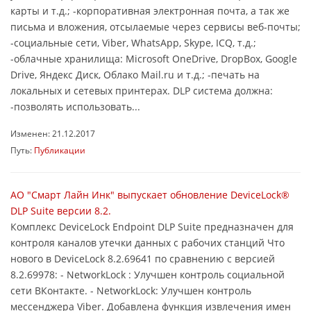
карты и т.д.; -корпоративная электронная почта, а так же
письма и вложения, отсылаемые через сервисы веб-почты;
-социальные сети, Viber, WhatsApp, Skype, ICQ, т.д.;
-облачные хранилища: Microsoft OneDrive, DropBox, Google
Drive, Яндекс Диск, Облако Mail.ru и т.д.; -печать на
локальных и сетевых принтерах. DLP система должна:
-позволять использовать...
Изменен: 21.12.2017
Путь:
Публикации
АО "Смарт Лайн Инк" выпускает обновление DeviceLock®
DLP Suite версии 8.2.
Комплекс DeviceLock Endpoint DLP Suite предназначен для
контроля каналов утечки данных с рабочих станций Что
нового в DeviceLock 8.2.69641 по сравнению с версией
8.2.69978: - NetworkLock : Улучшен контроль социальной
сети ВКонтакте. - NetworkLock: Улучшен контроль
мессенджера Viber. Добавлена функция извлечения имен