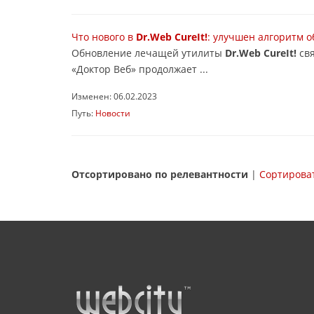
Что нового в
Dr.Web CureIt!
: улучшен алгоритм 
Обновление лечащей утилиты
Dr.Web CureIt!
свя
«Доктор Веб» продолжает ...
Изменен: 06.02.2023
Путь:
Новости
Отсортировано по релевантности
|
Сортироват