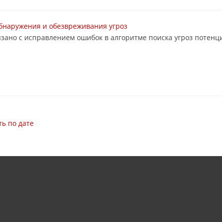
обнаружения и обезвреживания угроз
зано с исправлением ошибок в алгоритме поиска угроз потен
ь по дате