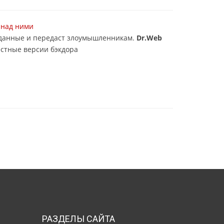
 над ними
ре данные и передаст злоумышленникам.
Dr.Web
естные версии бэкдора
РАЗДЕЛЫ САЙТА