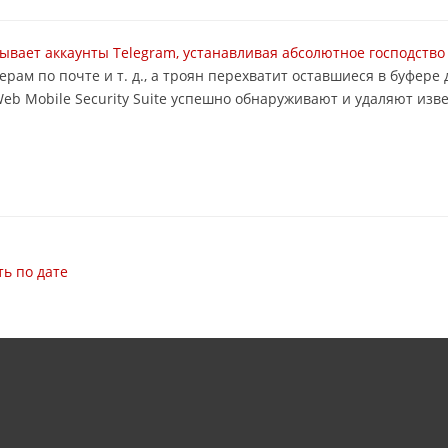
ывает аккаунты Telegram, устанавливая абсолютное господство
нерам по почте и т. д., а троян перехватит оставшиеся в буфе
eb Mobile Security Suite успешно обнаруживают и удаляют изв
ь по дате