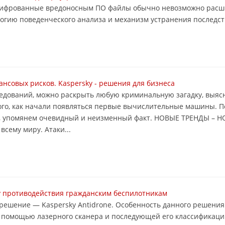
ашифрованные вредоносным ПО файлы обычно невозможно рас
огию поведенческого анализа и механизм устранения последств
нсовых рисков. Kaspersky - решения для бизнеса
едований, можно раскрыть любую криминальную загадку, выясн
того, как начали появляться первые вычислительные машины. П
зы, упомянем очевидный и неизменный факт. НОВЫЕ ТРЕНДЫ – 
сему миру. Атаки...
у противодействия гражданским беспилотникам
решение — Kaspersky Antidrone. Особенность данного решения
с помощью лазерного сканера и последующей его классификац