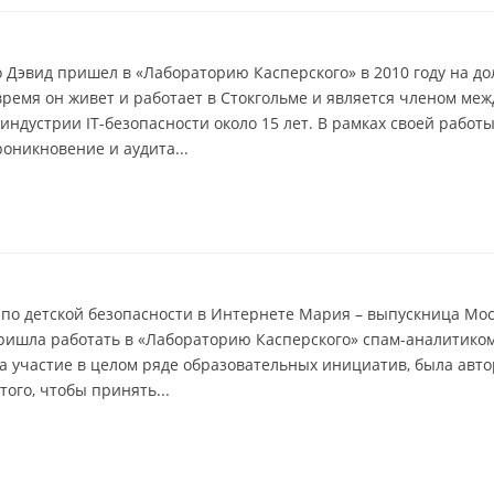
Дэвид пришел в «Лабораторию Касперского» в 2010 году на до
ремя он живет и работает в Стокгольме и является членом ме
в индустрии IT-безопасности около 15 лет. В рамках своей раб
оникновение и аудита...
 по детской безопасности в Интернете Мария – выпускница Мос
, пришла работать в «Лабораторию Касперского» спам-аналитико
участие в целом ряде образовательных инициатив, была авторо
ого, чтобы принять...