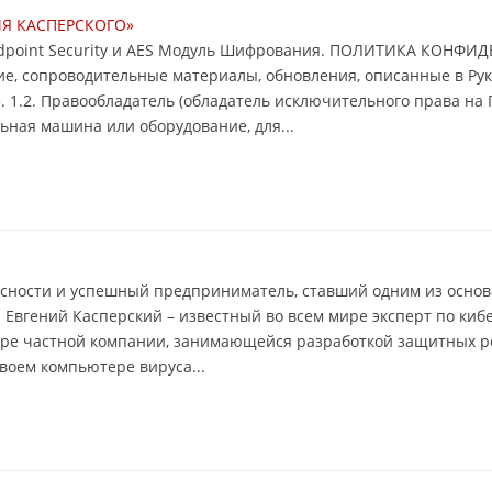
Я КАСПЕРСКОГО»
oint Security и AES Модуль Шифрования. ПОЛИТИКА КОНФИДЕ
е, сопроводительные материалы, обновления, описанные в Рук
 1.2. Правообладатель (обладатель исключительного права на 
ная машина или оборудование, для...
асности и успешный предприниматель, ставший одним из осно
вгений Касперский – известный во всем мире эксперт по киб
ире частной компании, занимающейся разработкой защитных р
воем компьютере вируса...