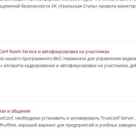
ационной безопасности УК «Уральская Сталь» провела монито
onf Room Service и автофокусировка на участниках
рсию нашего программного ВКС-терминала для управления виде
» алгоритм кадрирования и автофокусировки на участниках, д
вязи и общения
ueConf, необходимо установить и активировать TrueConf Server 
C. Pruffme, хороший вариант для предприятий и учебных заведен