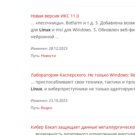
Новая версия ИКС 11.0
... «песочницы», Botfarm и т.д. 3. Добавлена в
для
Linux
и msi для Windows. 5. Обновлен веб-фи
нейронной ...
Изменен: 28.12.2023
Путь:
Новости
Лаборатория Касперского. Не только Windows: б
... приспосабливают свои техники, тактики и пр
Linux
, и киберпреступники не только адаптируют
Изменен: 23.10.2023
Путь:
Видео
Кибер Бэкап защищает данные металлургическог
... возможность резервного копирования виртуа