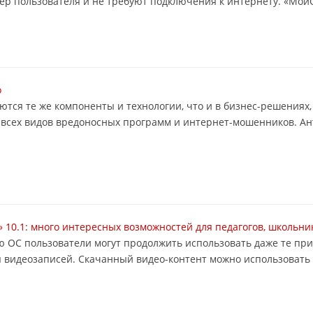
р пользователя и не требуют подключения к интернету. «МойО
о
яются те же компоненты и технологии, что и в бизнес-решени
 всех видов вредоносных программ и интернет-мошенников. Ант
 10.1: много интересных возможностей для педагогов, школьни
кую ОС пользователи могут продолжить использовать даже те пр
 видеозаписей. Скачанный видео-контент можно использовать на