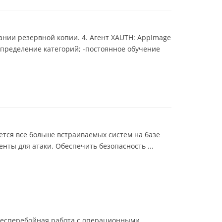
дании резервной копии. 4. Агент XAUTH: AppImage
определение категорий; -постоянное обучение
яется все больше встраиваемых систем на базе
нты для атаки. Обеспечить безопасность ...
 бесперебойная работа с операционными