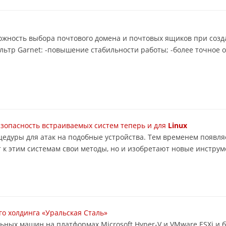
озможность выбора почтового домена и почтовых ящиков при соз
льтр Garnet: -повышение стабильности работы; -более точное 
езопасность встраиваемых систем теперь и для
Linux
оцедуры для атак на подобные устройства. Тем временем появл
 к этим системам свои методы, но и изобретают новые инструме
о холдинга «Уральская Сталь»
льных машин на платформах Microsoft Hyper-V и VMware ESXi и