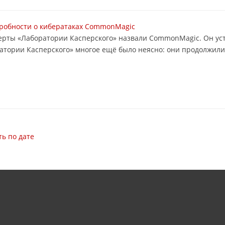
дробности о кибератаках CommonMagic
перты «Лаборатории Касперского» назвали CommonMagic. Он ус
ратории Касперского» многое ещё было неясно: они продолжил
ь по дате