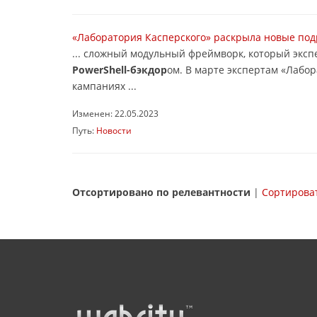
«Лаборатория Касперского» раскрыла новые по
... сложный модульный фреймворк, который экс
PowerShell-бэкдор
ом. В марте экспертам «Лабо
кампаниях ...
Изменен: 22.05.2023
Путь:
Новости
Отсортировано по релевантности
|
Сортироват