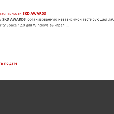
безопасности
SKD AWARDS
ду
SKD AWARDS
, организованную независимой тестирующей лаб
ity Space 12.0 для Windows выиграл ...
ь по дате