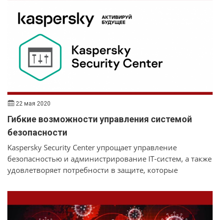
усиленной аутентификации 2FA. Обновлённый
продукт предоставляет пользователям ряд новых
возможностей за счёт реализации новых и
оптимизации привычных функций.
22 мая 2020
Гибкие возможности управления системой
безопасности
Kaspersky Security Center упрощает управление
безопасностью и администрирование IT-систем, а также
удовлетворяет потребности в защите, которые
изменяются вместе с вашей компанией. Единая
универсальная консоль позволяет управлять всеми IT-
системами и безопасности, а также облегчает
разделение обязанностей между администраторами.