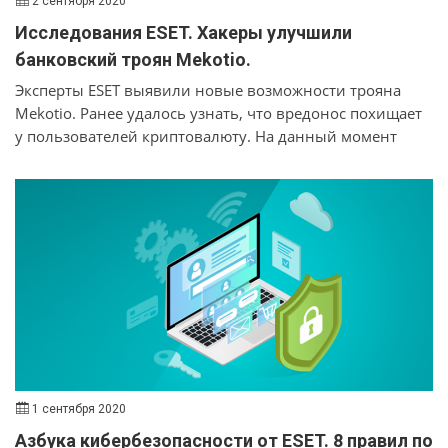
2 сентября 2020
Исследования ESET. Хакеры улучшили
банковский троян Mekotio.
Эксперты ESET выявили новые возможности трояна
Mekotio. Ранее удалось узнать, что вредонос похищает
у пользователей криптовалюту. На данный момент
известно, что Mekotio имеет типичные функции
бэкдора: создание скриншотов, перезагрузка
зараженных устройств, ограничение доступа к
легитимным банковским сайтам, а также кража учетных
данных из Google Chrome и биткоинов. Троян
использует C&C-сервер и базы данных SQL.
1 сентября 2020
Азбука кибербезопасности от ESET. 8 правил по