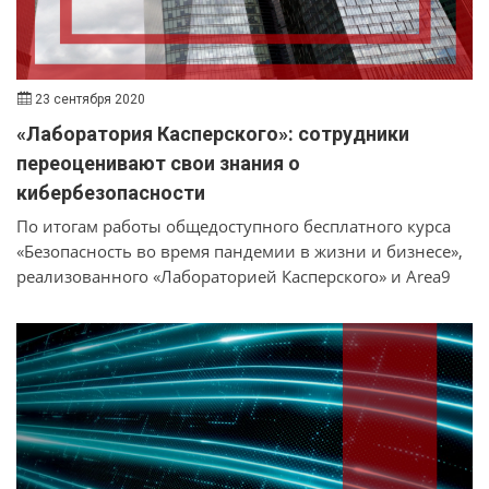
23 сентября 2020
«Лаборатория Касперского»: сотрудники
переоценивают свои знания о
кибербезопасности
По итогам работы общедоступного бесплатного курса
«Безопасность во время пандемии в жизни и бизнесе»,
реализованного «Лабораторией Касперского» и Area9
Lyceum в рамках программы Kaspersky Security
Awareness, выяснилось, что значительное количество
сотрудников переоценивают свои компетенции в
области кибербезопасности.