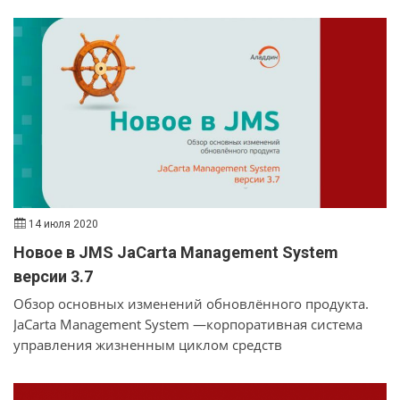
бизнес-среду, где им предстоит столкнуться со
множеством неожиданных киберугроз. Задача
участников – постараться в этих условиях максимально
повысить прибыль и сохранить доверие к своей
игровой компании.
14 июля 2020
Новое в JMS JaCarta Management System
версии 3.7
Обзор основных изменений обновлённого продукта.
JaCarta Management System —корпоративная система
управления жизненным циклом средств
аутентификации и электронной подписи с
интегрированным производительным сервером