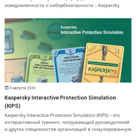
осведомленности о кибербезопасности – Kaspersky
Automated Security Awareness Platform (ASAP).
Платформа представляет собой онлайн-инструмент,
формирующий и закрепляющий у сотрудников навыки
безопасной работы. Курс рассчитан на год. Удобный
функционал
и автоматизация процесса помогает компаниям на всех
этапах: от постановки цели до оценки эффективности.
3 августа 2020
Kaspersky Interactive Protection Simulation
(KIPS)
Kaspersky Interactive Protection Simulation (KIPS) – это
интерактивный тренинг, погружающий руководителей
и других специалистов организаций в симулированную