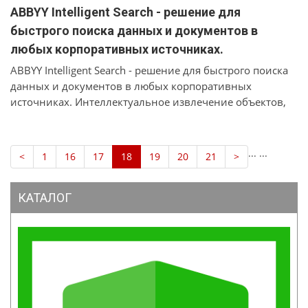
ABBYY Intelligent Search - решение для
быстрого поиска данных и документов в
любых корпоративных источниках.
ABBYY Intelligent Search - решение для быстрого поиска
данных и документов в любых корпоративных
источниках. Интеллектуальное извлечение объектов,
фактов и связей между ними помогает находить
закономерности в большом массиве данных и искать
документы по смыслу. Решение автоматически создаст
...
...
<
1
16
17
18
19
20
21
>
полнотекстовый индекс данных из информационных
систем компании, что даст возможность сотрудникам
быстро приступить к работе. Одновременно с этим
КАТАЛОГ
ABBYY Intelligent Search в фоновом режиме дополнит
индекс информацией, необходимой для поиска по
смыслу слов.