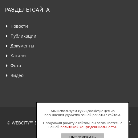
РАЗДЕЛЫ САЙТА
Новости
Публикации
Документы
Каталог
Фото
Видео
Мы используем куки (cookies) с целью
повышения удобства вашей работы с сайтом.
© WEBCITY™ Business Network, ООО "Спайдерс Веб", 2026,
Продолжая работу с сайтом, вы соглашаетесь с
нашей
политикой конфиденциальности
.
Все права защищены.
ПРОДОЛЖИТЬ