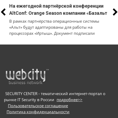
На ежегодной партнёрской конференции
AltConf: Orange Season компании «Базальт
СПО» и «Трамплин Электроникс» объявили
В рамках партнёрства операционные системы
о заключении соглашения о
«Альт» будут адаптированы для работы на
процессорах «Иртыш». Документ подписали
технологическом сотрудничестве
производители системного и инфраструктурного
ПО на собственной платформе и разработчики
в
микроэлектроники и электронных продуктов
SECURITY CENTER - тематический интернет-портал о
рынке IT Security в России
подробнее>>
Пользовательское соглашение
Политика конфиденциальности