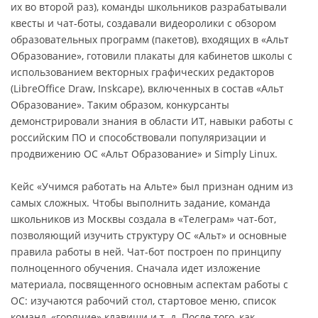
их во второй раз), команды школьников разрабатывали
квесты и чат-боты, создавали видеоролики с обзором
образовательных программ (пакетов), входящих в «Альт
Образование», готовили плакаты для кабинетов школы с
использованием векторных графических редакторов
(LibreOffice Draw, Inskcape), включенных в состав «Альт
Образование». Таким образом, конкурсанты
демонстрировали знания в области ИТ, навыки работы с
российским ПО и способствовали популяризации и
продвижению ОС «Альт Образование» и Simply Linux.
Кейс «Учимся работать на Альте» был признан одним из
самых сложных. Чтобы выполнить задание, команда
школьников из Москвы создала в «Телеграм» чат-бот,
позволяющий изучить структуру ОС «Альт» и основные
правила работы в ней. Чат-бот построен по принципу
полноценного обучения. Сначала идет изложение
материала, посвященного основным аспектам работы с
ОС: изучаются рабочий стол, стартовое меню, список
команд, «горячие» клавиши и т. д. После того, как