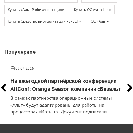
Купить «Альт Рабочая станция»
Купить ОС Astra Linux
Купить Средство виртуализации «БРЕСТ»
ОС «Альт»
Популярное
09.04.2026
На ежегодной партнёрской конференции
AltConf: Orange Season компании «Базальт
СПО» и «Трамплин Электроникс» объявили
В рамках партнёрства операционные системы
о заключении соглашения о
«Альт» будут адаптированы для работы на
процессорах «Иртыш». Документ подписали
технологическом сотрудничестве
производители системного и инфраструктурного
ПО на собственной платформе и разработчики
в
микроэлектроники и электронных продуктов