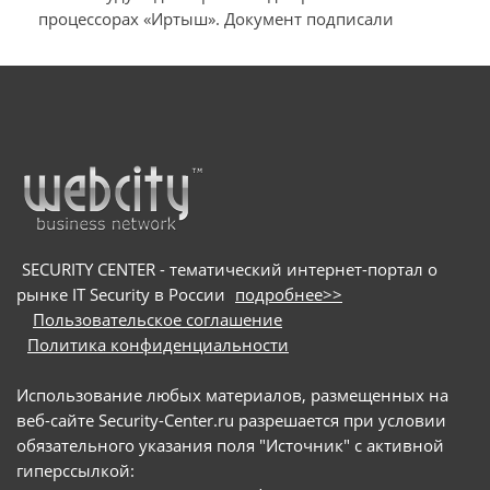
процессорах «Иртыш». Документ подписали
технологическом сотрудничестве
t
производители системного и инфраструктурного
ПО на собственной платформе и разработчики
микроэлектроники и электронных продуктов
SECURITY CENTER - тематический интернет-портал о
рынке IT Security в России
подробнее>>
Пользовательское соглашение
Политика конфиденциальности
Использование любых материалов, размещенных на
веб-сайте Security-Center.ru разрешается при условии
обязательного указания поля "Источник" с активной
гиперссылкой: