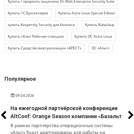
Купить / продлить лицензию Dr.Web Enterprise Security Suite
Купить 1С:Бухгалтерия
Купить Astra Linux Special Edition
купить Kaspersky Security для бизнеса
Купить Rubackup
Купить «Альт Рабочая станция»
Купить ОС Astra Linux
Купить Средство виртуализации «БРЕСТ»
ОС «Альт»
Популярное
09.04.2026
На ежегодной партнёрской конференции
л
AltConf: Orange Season компании «Базальт
ю
СПО» и «Трамплин Электроникс» объявили
В рамках партнёрства операционные системы
о заключении соглашения о
«Альт» будут адаптированы для работы на