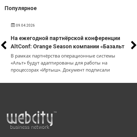
Популярное
09.04.2026
На ежегодной партнёрской конференции
AltConf: Orange Season компании «Базальт
СПО» и «Трамплин Электроникс» объявили
В рамках партнёрства операционные системы
о заключении соглашения о
«Альт» будут адаптированы для работы на
процессорах «Иртыш». Документ подписали
технологическом сотрудничестве
производители системного и инфраструктурного
ПО на собственной платформе и разработчики
в
микроэлектроники и электронных продуктов