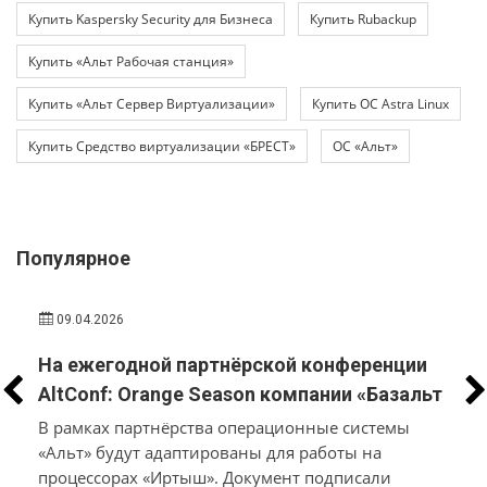
Купить Kaspersky Security для Бизнеса
Купить Rubackup
Купить «Альт Рабочая станция»
Купить «Альт Сервер Виртуализации»
Купить ОС Astra Linux
Купить Средство виртуализации «БРЕСТ»
ОС «Альт»
Популярное
09.04.2026
На ежегодной партнёрской конференции
AltConf: Orange Season компании «Базальт
СПО» и «Трамплин Электроникс» объявили
В рамках партнёрства операционные системы
о заключении соглашения о
«Альт» будут адаптированы для работы на
процессорах «Иртыш». Документ подписали
технологическом сотрудничестве