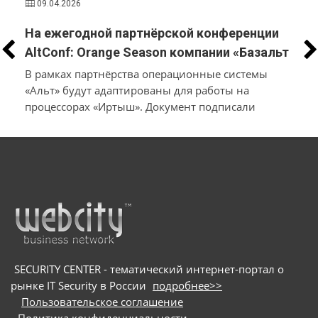
09.04.2026
На ежегодной партнёрской конференции
AltConf: Orange Season компании «Базальт
СПО» и «Трамплин Электроникс» объявили
В рамках партнёрства операционные системы
о заключении соглашения о
«Альт» будут адаптированы для работы на
процессорах «Иртыш». Документ подписали
технологическом сотрудничестве
производители системного и инфраструктурного
ПО на собственной платформе и разработчики
в
микроэлектроники и электронных продуктов
SECURITY CENTER - тематический интернет-портал о
рынке IT Security в России
подробнее>>
Пользовательское соглашение