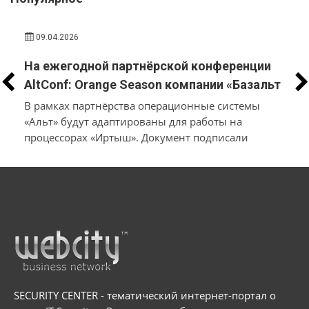
09.04.2026
На ежегодной партнёрской конференции
AltConf: Orange Season компании «Базальт
СПО» и «Трамплин Электроникс» объявили
В рамках партнёрства операционные системы
о заключении соглашения о
«Альт» будут адаптированы для работы на
процессорах «Иртыш». Документ подписали
технологическом сотрудничестве
производители системного и инфраструктурного
ПО на собственной платформе и разработчики
в
микроэлектроники и электронных продуктов
SECURITY CENTER - тематический интернет-портал о