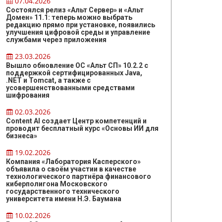
07.04.2026
Состоялся релиз «Альт Сервер» и «Альт
Домен» 11.1: теперь можно выбрать
редакцию прямо при установке, появились
улучшения цифровой среды и управление
службами через приложения
23.03.2026
Вышло обновление ОС «Альт СП» 10.2.2 с
поддержкой сертифицированных Java,
.NET и Tomcat, а также с
усовершенствованными средствами
шифрования
02.03.2026
Content AI создает Центр компетенций и
проводит бесплатный курс «Основы ИИ для
бизнеса»
19.02.2026
Компания «Лаборатория Касперского»
объявила о своём участии в качестве
технологического партнёра финансового
киберполигона Московского
государственного технического
университета имени Н.Э. Баумана
10.02.2026