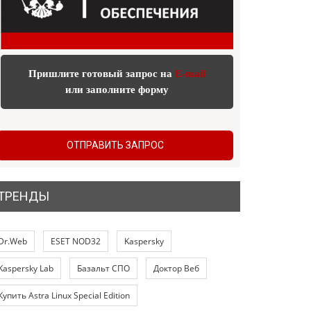
Пришлите готовый запрос на
E-mail
или заполните форму
ОТПРАВИТЬ ЗАПРОС
ТРЕНДЫ
Dr.Web
ESET NOD32
Kaspersky
Kaspersky Lab
Базальт СПО
Доктор Веб
Купить Astra Linux Special Edition