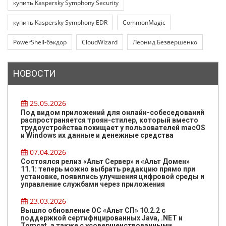
купить Kaspersky Symphony Security
купить Kaspersky Symphony EDR
CommonMagic
PowerShell-бэкдор
CloudWizard
Леонид Безвершенко
НОВОСТИ
25.05.2026
Под видом приложений для онлайн-собеседований
распространяется троян-стилер, который вместо
трудоустройства похищает у пользователей macOS
и Windows их данные и денежные средства
07.04.2026
Состоялся релиз «Альт Сервер» и «Альт Домен»
11.1: теперь можно выбрать редакцию прямо при
установке, появились улучшения цифровой среды и
управление службами через приложения
23.03.2026
Вышло обновление ОС «Альт СП» 10.2.2 с
поддержкой сертифицированных Java, .NET и
Tomcat, а также с усовершенствованными