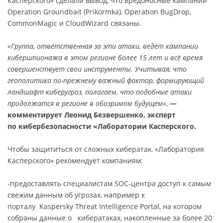
Касперского» сделали вывод, что вредоносные кампании
Operation Groundbait (Prikormka), Operation BugDrop,
CommonMagic и CloudWizard связаны.
«Группа, ответственная за эти атаки, ведёт кампании
кибершпионажа в этом регионе более 15 лет и всё время
совершенствует свои инструменты. Учитывая, что
геополитика по-прежнему важный фактор, формирующий
ландшафт киберугроз, полагаем, что подобные атаки
продолжатся в регионе в обозримом будущем»
,
—
комментирует Леонид Безвершенко, эксперт
по кибербезопасности «Лаборатории Касперского.
Чтобы защититься от сложных кибератак, «Лаборатория
Касперского» рекомендует компаниям:
-предоставлять специалистам SOC-центра доступ к самым
свежим данным об угрозах, например к
порталу Kaspersky Threat Intelligence Portal, на котором
собраны данные о кибератаках, накопленные за более 20