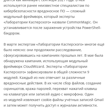
используется ранее неизвестное специалистам по
кибербезопасности вредоносное ПО — сложный
модульный фреймворк, который эксперты
«Лаборатории Касперского» назвали CommonMagic. Он
устанавливается после заражения устройства PowerShell-
бэкдором.
В марте экспертам «Лаборатории Касперского» многое ещё
было неясно: они продолжили расследование,
сфокусировавшись на кампаниях прошлых лет. В мае была
обнаружена кампания, использующая модульный
фреймворк CloudWizard. Эксперты «Лаборатории
Касперского» зафиксировали в общей сложности 9
модулей. Каждый из них отвечает за различные
вредоносные действия. В их числе сбор файлов, создание
скриншотов, кража паролей, перехват нажатий клавиш
на клавиатуре или записей аудио с микрофона. Один
из модулей извлекает cookie-файлы учётных записей Gmail
и затем может получить доступ к журналам активности,