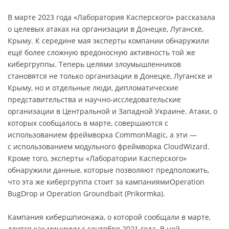
В марте 2023 года «Лаборатория Касперского» рассказала
о целевых атаках на организации в Донецке, Луганске,
Крыму. К середине мая эксперты компании обнаружили
ещё более сложную вредоносную активность той же
кибергруппы. Теперь целями злоумышленников
становятся не только организации в Донецке, Луганске и
Крыму, но и отдельные люди, дипломатические
представительства и научно-исследовательские
организации в Центральной и Западной Украине. Атаки, о
которых сообщалось в марте, совершаются с
использованием фреймворка CommonMagic, а эти —
с использованием модульного фреймворка CloudWizard.
Кроме того, эксперты «Лаборатории Касперского»
обнаружили данные, которые позволяют предположить,
что эта же кибергруппа стоит за кампаниямиOperation
BugDrop и Operation Groundbait (Prikormka).
Кампания кибершпионажа, о которой сообщали в марте,
длится как минимум с сентября 2021 года. В ней