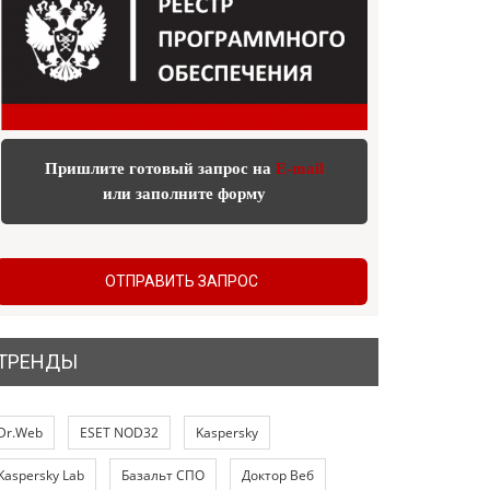
Пришлите готовый запрос на
E-mail
или заполните форму
ОТПРАВИТЬ ЗАПРОС
ТРЕНДЫ
Dr.Web
ESET NOD32
Kaspersky
Kaspersky Lab
Базальт СПО
Доктор Веб