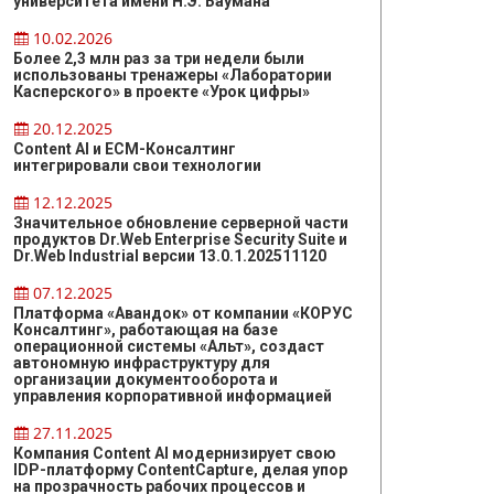
университета имени Н.Э. Баумана
10.02.2026
Более 2,3 млн раз за три недели были
использованы тренажеры «Лаборатории
Касперского» в проекте «Урок цифры»
20.12.2025
Content AI и ЕСМ-Консалтинг
интегрировали свои технологии
12.12.2025
Значительное обновление серверной части
продуктов Dr.Web Enterprise Security Suite и
Dr.Web Industrial версии 13.0.1.202511120
07.12.2025
Платформа «Авандок» от компании «КОРУС
Консалтинг», работающая на базе
операционной системы «Альт», создаст
автономную инфраструктуру для
организации документооборота и
управления корпоративной информацией
27.11.2025
Компания Content AI модернизирует свою
IDP-платформу ContentCapture, делая упор
на прозрачность рабочих процессов и