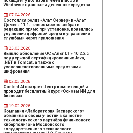
похищает у пользователей macOS и
Windows их данные и денежные средства
07.04.2026
Состоялся релиз «Альт Сервер» и «Альт
Домен» 11.1: теперь можно выбрать
редакцию прямо при установке, появились
улучшения цифровой среды и управление
службами через приложения
23.03.2026
Вышло обновление ОС «Альт СП» 10.2.2 с
поддержкой сертифицированных Java,
.NET и Tomcat, а также с
усовершенствованными средствами
шифрования
02.03.2026
Content AI создает Центр компетенций и
проводит бесплатный курс «Основы ИИ для
бизнеса»
19.02.2026
Компания «Лаборатория Касперского»
объявила о своём участии в качестве
технологического партнёра финансового
киберполигона Московского
государственного технического