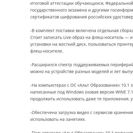
итоговой аттестации обучающихся, Федеральной 
государственного экзамена и другими госинфор
сертификатов шифрования российских удостове
-В комплект поставки включена отдельная сборк
Стоит записать Live-образ на флеш-носитель — 
установки на жесткий диск, пользоваться принт
флеш-носителе.
-Расширился спектр поддерживаемых периферийн
можно на устройстве разных моделей и лет выпу
-На компьютерах с ОС «Альт Образование» 10.1 
написанные под Windows (новая версия WINE 7.1
продолжить использовать даже те приложения, у 
-Обеспечена загрузка видео с сервисов хранени
использовать на занятиях.
-Пользователи «Альт Образование» 10.1 получил