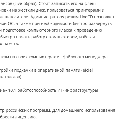
нсов (Live-образ). Стоит записать его на флеш-
новки на жесткий диск, пользоваться принтерами и
леш-носителе. Администратору режим LiveCD позволяет
ной ОС, а также при необходимости быстро развернуть
и подготовке компьютерного класса к проведению
 быстро начать работу с компьютером, избегая
ю память.
пкам на своих компьютерах из файлового менеджера.
тройки подкачки в оперативной памяти) eiciel
каталогов).
ие» 10.1 работоспособность ИТ-инфраструктуры
тр российских программ. Для домашнего использования
обрести лицензию.