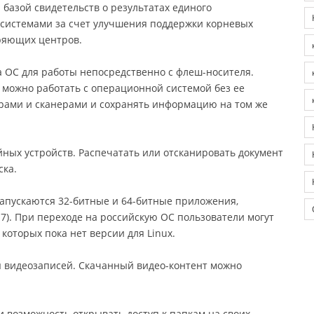
базой свидетельств о результатах единого
мсистемами за счет улучшения поддержки корневых
ряющих центров.
а ОС для работы непосредственно с флеш-носителя.
и можно работать с операционной системой без ее
ерами и сканерами и сохранять информацию на том же
ых устройств. Распечатать или отсканировать документ
ска.
запускаются 32-битные и 64-битные приложения,
7). При переходе на российскую ОС пользователи могут
которых пока нет версии для Linux.
я видеозаписей. Скачанный видео-контент можно
и возможность открывать доступ к папкам на своих