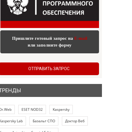
Пришлите готовый запрос на
E-mail
или заполните форму
ОТПРАВИТЬ ЗАПРОС
ТРЕНДЫ
Dr.Web
ESET NOD32
Kaspersky
Kaspersky Lab
Базальт СПО
Доктор Веб