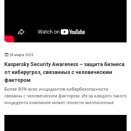
28 марта 2023
Kaspersky Security Awareness – защита бизнеса
от киберугроз, связанных с человеческим
фактором
Более 80% всех инцидентов кибербезопасности
связаны с человеческим фактором. Из-за каждого такого
инцидента компания может понести миллионные
убытки. Как это предотвратить, как обезопасить
компанию? Для этого есть тренинги по
кибербезопасности. Kaspersky Security Awareness.
Эффективное обучение должно состоять из различных