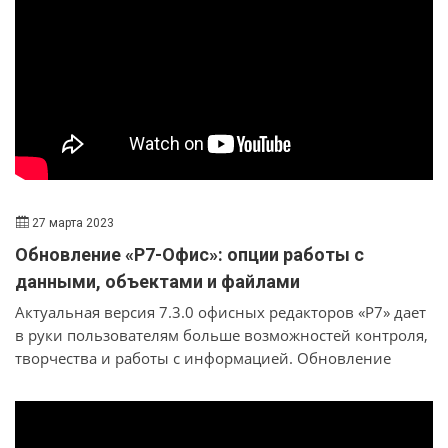
компонентов, учитывать специфику человеческого
мышления и способность усваивать полученные
знания. «Лаборатория Касперского» знает, какое
поведение пользователя можно считать безопасным.
Мы совместили наш опыт с образовательными
технологиями и методиками, чтобы сотрудники могли
получить все необходимые навыки в удобном
формате. Материалы тренинга базируются на 25-
летнем опыте в области ИТ-безопасности и позволяют
сформировать у сотрудников важнейшие навыки
27 марта 2023
кибербербезопасного поведения.
Обновление «Р7-Офис»: опции работы с
данными, объектами и файлами
Актуальная версия 7.3.0 офисных редакторов «Р7» дает
в руки пользователям больше возможностей контроля,
творчества и работы с информацией. Обновление
принесло не косметические изменение, а реальное
расширение функциональных возможностей
редакторов презентаций, таблиц и текстов.