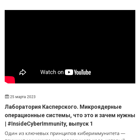
gpupdate.
25 марта 2023
Лаборатория Касперского. Микроядерные
операционные системы, что это и зачем нужны
| #InsideCyberImmunity, выпуск 1
Один из ключевых принципов кибериммунитета —