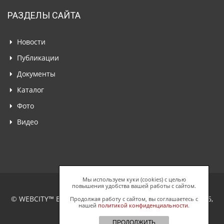
РАЗДЕЛЫ САЙТА
Новости
Публикации
Документы
Каталог
Фото
Видео
Мы используем куки (cookies) с целью
повышения удобства вашей работы с сайтом.
© WEBCITY™ Business Network, ООО "Спайдерс Веб", 2026,
Продолжая работу с сайтом, вы соглашаетесь с
нашей
политикой конфиденциальности
.
Все права защищены.
ПРОДОЛЖИТЬ