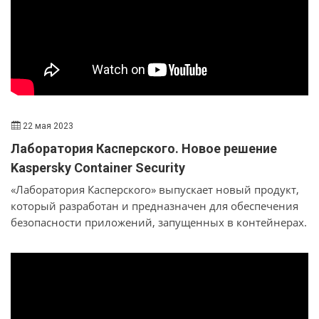
22 мая 2023
Лаборатория Касперского. Новое решение
Kaspersky Container Security
«Лаборатория Касперского» выпускает новый продукт,
который разработан и предназначен для обеспечения
безопасности приложений, запущенных в контейнерах.
Он учитывает особенности контейнерных сред и
обеспечивает всеобъемлющую защиту на самых разных
уровнях: от образов контейнера до операционной
системы хоста. Название нового продукта — Kaspersky
Container Security. На вебинаре вы узнаете всё о его