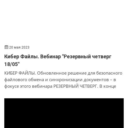
20 мая 2023
Кибер Файлы. Вебинар "Резервный четверг
18/05"
КИБЕР ФАЙЛЫ. Обновленное решение для безопасного
файлового обмена и синхронизации документов – в
фокусе этого вебинара РЕЗЕРВНЫЙ ЧЕТВЕРГ. В конце
2022 г. Киберпротект представил российскому рынку
Кибер Файлы - программный комплекс класса Enterprise
File Sync&Share (EFSS) для организаций любого размера
и типа, обеспечивающий простой, надежный и
безопасный обмен информацией между сотрудниками,
партнерами, поставщиками и клиентами организации.