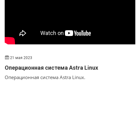
возможностях и преимуществах (например, поговорим
про защиту оркестратора и безопасность в райнтайме),
а также о планах развития. А еще мы проведем
демонстрацию и покажем продукт в действии.
21 мая 2023
Операционная система Astra Linux
Операционная система Astra Linux.