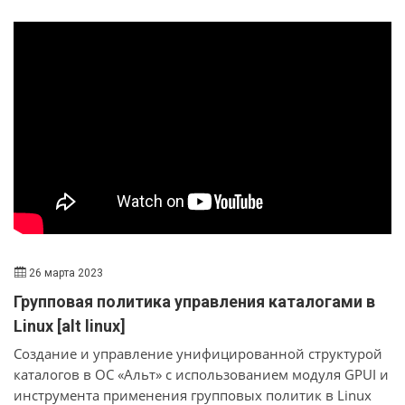
запущенные на компьютерах приложения. Исходя из
ваших задач, авторизация пользователей в ИКС может
осуществляться по IP/MAC-адресу, через LDAP, по
логину и паролю, через VPN, через SMS или звонок, а
также с помощью утилиты Xauth. Есть два способа для
контроля приложений: через утилиту Xauth или
технологию DPI. Управляйте доступом пользователей в
сеть и контролируйте приложения с помощью ИКС.
26 марта 2023
Групповая политика управления каталогами в
Linux [alt linux]
Создание и управление унифицированной структурой
каталогов в ОС «Альт» с использованием модуля GPUI и
инструмента применения групповых политик в Linux