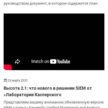
руководством документ, в котором содержится план
возобновления работы организации в случае
непредвиденной природной или антропогенной
катастрофы, такой как ураган, пожар или утечка
данных. Если случится катастрофа, ваш бизнес может
потерпеть неудачу без плана обеспечения
непрерывности бизнеса.
23 марта 2023
Высота 2.1: что нового в решении SIEM от
«Лаборатории Касперского
Представляем вашему вниманию обновленную версию
SIEM-системы Kaspersky Unified Monitoring and Analysis