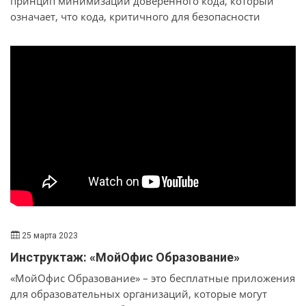
принцип минимизации доверенного кода, который
означает, что кода, критичного для безопасности
системы, должно быть как можно меньше. На уровне
операционной системы этот принцип воплощает
концепция микроядра. В первом выпуске серии решили
поговорить про микроядерные операционные системы
с Андреем Наенко — руководителем разработки ядра
операционной системы KasperskyOS. Обсудили, что из
себя представляют микроядерные операционные
системы, как и зачем они появились, а также вопросы
производительности и перспективы развития.
25 марта 2023
Инструктаж: «МойОфис Образование»
«МойОфис Образование» – это бесплатные приложения
для образовательных организаций, которые могут