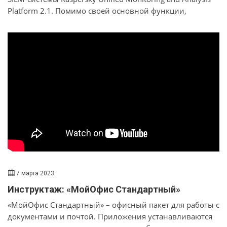
Platform 2.1. Помимо своей основной функции,
решение KUMA обеспечивает соответствие
требованиям регуляторов, способствует плавному
переходу на отечественные инструменты SOC и
помогает организациям противостоять растущей
киберагрессии. В ходе вебинара, который состоялся 3
марта 2023 года, мы подробнее рассказали об
улучшениях в KUMA версии 2.1, усилении продукта
пакетом Kaspersky Threat Intelligence и поделились
отзывами компаний, которые уже внедрили данное
решение.
7 марта 2023
Инструктаж: «МойОфис Стандартный»
«МойОфис Стандартный» – офисный пакет для работы с
документами и почтой. Приложения устанавливаются