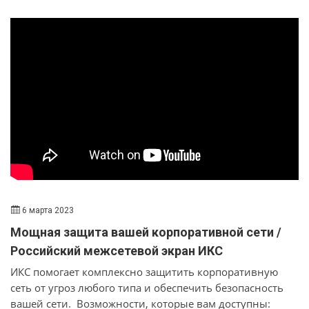
продолжить развивать продукт, но и сделать его более
«дружелюбным» для пользователя. Изменения
затронули как рабочий процесс команды
разработчиков, так и подход к визуальной
составляющей решения. Для этого были привлечены
дизайнеры и UX-исследователи. Мы подготовили
ролик, который наглядно покажет, какой труд
проделала команда RuBackup
6 марта 2023
Мощная защита вашей корпоративной сети /
Российский межсетевой экран ИКС
ИКС помогает комплексно защитить корпоративную
сеть от угроз любого типа и обеспечить безопасность
вашей сети. Возможности, которые вам доступны: