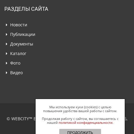
РАЗДЕЛЫ САЙТА
Новости
Публикации
Документы
Каталог
Фото
Видео
Мы используем куки (cookies) с целью
повышения удобства вашей работы с сайтом.
© WEBCITY™ Business Network, ООО "Спайдерс Веб", 2026,
Продолжая работу с сайтом, вы соглашаетесь с
нашей
политикой конфиденциальности
.
Все права защищены.
ПРОДОЛЖИТЬ