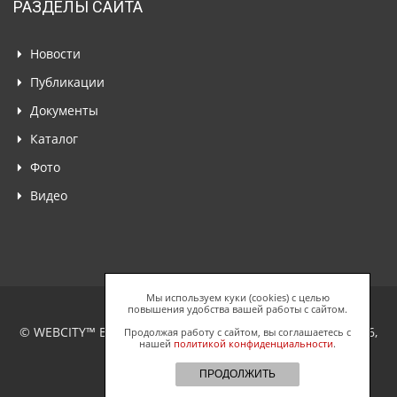
РАЗДЕЛЫ САЙТА
Новости
Публикации
Документы
Каталог
Фото
Видео
Мы используем куки (cookies) с целью
повышения удобства вашей работы с сайтом.
© WEBCITY™ Business Network, ООО "Спайдерс Веб", 2026,
Продолжая работу с сайтом, вы соглашаетесь с
нашей
политикой конфиденциальности
.
Все права защищены.
ПРОДОЛЖИТЬ