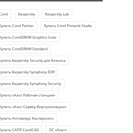
Corel
Kaspersky
Kaspersky Lab
Купить Corel Painter
Купить Corel Pinnacle Studio
Купить CorelDRAW Graphics Suite
Купить CorelDRAW Standard
купить Kaspersky Security для бизнеса
купить Kaspersky Symphony EDR
купить Kaspersky Symphony Security
Купить «Альт Рабочая станция»
Купить «Альт Сервер Виртуализации»
Купить Антивирус Касперского
Купить САПР CorelCAD
ОС «Альт»