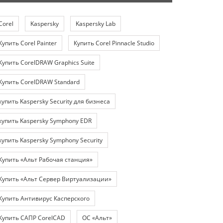
Corel
Kaspersky
Kaspersky Lab
Купить Corel Painter
Купить Corel Pinnacle Studio
Купить CorelDRAW Graphics Suite
Купить CorelDRAW Standard
купить Kaspersky Security для бизнеса
купить Kaspersky Symphony EDR
купить Kaspersky Symphony Security
Купить «Альт Рабочая станция»
Купить «Альт Сервер Виртуализации»
Купить Антивирус Касперского
Купить САПР CorelCAD
ОС «Альт»