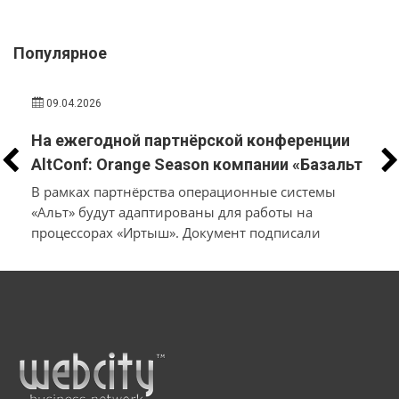
Популярное
09.04.2026
На ежегодной партнёрской конференции
AltConf: Orange Season компании «Базальт
СПО» и «Трамплин Электроникс» объявили
В рамках партнёрства операционные системы
о заключении соглашения о
«Альт» будут адаптированы для работы на
процессорах «Иртыш». Документ подписали
технологическом сотрудничестве
производители системного и инфраструктурного
ПО на собственной платформе и разработчики
в
микроэлектроники и электронных продуктов