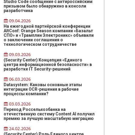
Studio Code сообщение с антироссийским
призывом было обнаружено в консоли
разработчика
09.04.2026
На ежегодной партнёрской конференции
AltConf: Orange Season компании «Базальт
СПО» и «Трамплин Электроникс» объявили
о заключении соглашения о
технологическом сотрудничестве
09.03.2026
(Security Center) Концепция «Единого
центра информационной безопасности» в
разработке IT Security-решений
06.03.2026
Datasystem: Каковы основные этапы
интеграции OCR-решения в рабочие
процессы компании?
03.03.2026
Переход Россельхозбанка на
отечественную систему Content AI получил
премию за лучшую масштабную миграцию
24.02.2026
(Security Center) Роль Единого центра