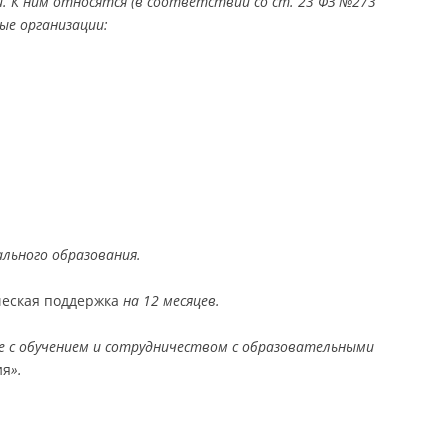
 К ним относятся (в соответствии со ст. 23 ФЗ №273
ые организации:
льного образования.
ческая поддержка
на 12 месяцев.
е с обучением и сотрудничеством с образовательными
ия
».