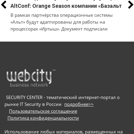
AltConf: Orange Season компании «Базальт
СПО» и «Трамплин Электроникс» объявили
В рамках партнёрства операционные системы
о заключении соглашения о
«Альт» будут адаптированы для работы на
процессорах «Иртыш». Документ подписали
технологическом сотрудничестве
производители системного и инфраструктурного
ПО на собственной платформе и разработчики
в
микроэлектроники и электронных продуктов
SECURITY CENTER - тематический интернет-портал о
рынке IT Security в России
подробнее>>
Пользовательское соглашение
Политика конфиденциальности
Использование любых материалов, размещенных на