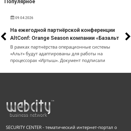
Популярное
09.04.2026
На ежегодной партнёрской конференции
AltConf: Orange Season компании «Базальт
СПО» и «Трамплин Электроникс» объявили
В рамках партнёрства операционные системы
о заключении соглашения о
«Альт» будут адаптированы для работы на
процессорах «Иртыш». Документ подписали
технологическом сотрудничестве
производители системного и инфраструктурного
ПО на собственной платформе и разработчики
в
микроэлектроники и электронных продуктов
SECURITY CENTER - тематический интернет-портал о