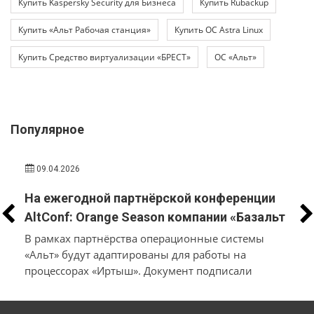
Купить Kaspersky Security для Бизнеса
Купить Rubackup
Купить «Альт Рабочая станция»
Купить ОС Astra Linux
Купить Средство виртуализации «БРЕСТ»
ОС «Альт»
Популярное
09.04.2026
На ежегодной партнёрской конференции
AltConf: Orange Season компании «Базальт
СПО» и «Трамплин Электроникс» объявили
В рамках партнёрства операционные системы
о заключении соглашения о
«Альт» будут адаптированы для работы на
процессорах «Иртыш». Документ подписали
технологическом сотрудничестве
производители системного и инфраструктурного
ПО на собственной платформе и разработчики