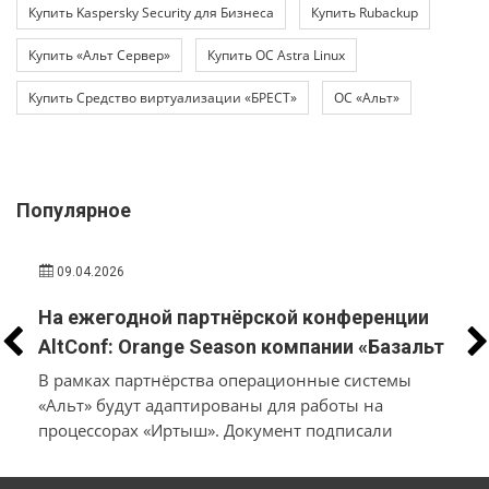
Купить Kaspersky Security для Бизнеса
Купить Rubackup
Купить «Альт Сервер»
Купить ОС Astra Linux
Купить Средство виртуализации «БРЕСТ»
ОС «Альт»
Популярное
09.04.2026
На ежегодной партнёрской конференции
AltConf: Orange Season компании «Базальт
СПО» и «Трамплин Электроникс» объявили
В рамках партнёрства операционные системы
о заключении соглашения о
«Альт» будут адаптированы для работы на
процессорах «Иртыш». Документ подписали
технологическом сотрудничестве
производители системного и инфраструктурного
ПО на собственной платформе и разработчики