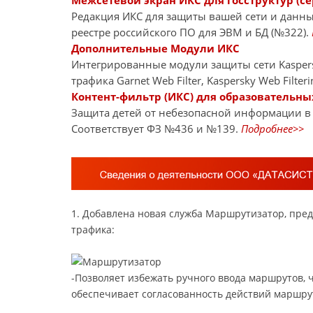
Межсетевой экран ИКС для госструктур (се
Редакция ИКС для защиты вашей сети и данны
реестре российского ПО для ЭВМ и БД (№322).
Дополнительные Модули ИКС
Интегрированные модули защиты сети Kaspersky
трафика Garnet Web Filter, Kaspersky Web Filt
Контент-фильтр (ИКС) для образовательн
Защита детей от небезопасной информации в 
Соответствует ФЗ №436 и №139.
Подробнее>>
1. Добавлена новая служба Маршрутизатор, пр
трафика:
-Позволяет избежать ручного ввода маршрутов, ч
обеспечивает согласованность действий маршрут