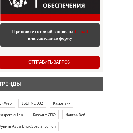
Пришлите готовый запрос на
E-mail
или заполните форму
ОТПРАВИТЬ ЗАПРОС
ТРЕНДЫ
Dr.Web
ESET NOD32
Kaspersky
Kaspersky Lab
Базальт СПО
Доктор Веб
Купить Astra Linux Special Edition