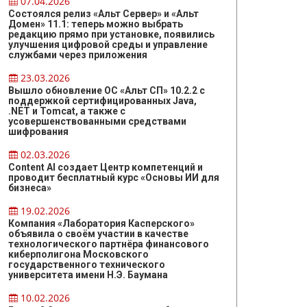
07.04.2026
Состоялся релиз «Альт Сервер» и «Альт
Домен» 11.1: теперь можно выбрать
редакцию прямо при установке, появились
улучшения цифровой среды и управление
службами через приложения
23.03.2026
Вышло обновление ОС «Альт СП» 10.2.2 с
поддержкой сертифицированных Java,
.NET и Tomcat, а также с
усовершенствованными средствами
шифрования
02.03.2026
Content AI создает Центр компетенций и
проводит бесплатный курс «Основы ИИ для
бизнеса»
19.02.2026
Компания «Лаборатория Касперского»
объявила о своём участии в качестве
технологического партнёра финансового
киберполигона Московского
государственного технического
университета имени Н.Э. Баумана
10.02.2026