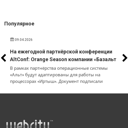
Популярное
09.04.2026
На ежегодной партнёрской конференции
AltConf: Orange Season компании «Базальт
СПО» и «Трамплин Электроникс» объявили
В рамках партнёрства операционные системы
о заключении соглашения о
«Альт» будут адаптированы для работы на
процессорах «Иртыш». Документ подписали
технологическом сотрудничестве
производители системного и инфраструктурного
ПО на собственной платформе и разработчики
микроэлектроники и электронных продуктов