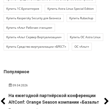
Купить 1С:Бухгалтерия
Купить Astra Linux Special Edition
Купить Kaspersky Security для Бизнеса
Купить Rubackup
Купить «Альт Рабочая станция»
Купить «Альт Сервер Виртуализации»
Купить ОС Astra Linux
Купить Средство виртуализации «БРЕСТ»
ОС «Альт»
Популярное
09.04.2026
На ежегодной партнёрской конференции
AltConf: Orange Season компании «Базальт
СПО» и «Трамплин Электроникс» объявили