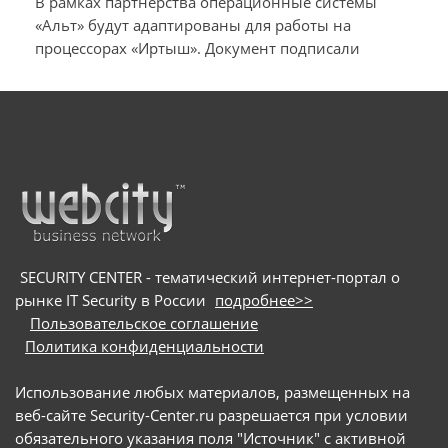
В рамках партнёрства операционные системы
о заключении соглашения о
«Альт» будут адаптированы для работы на
процессорах «Иртыш». Документ подписали
технологическом сотрудничестве
производители системного и инфраструктурного
ПО на собственной платформе и разработчики
в
микроэлектроники и электронных продуктов
SECURITY CENTER - тематический интернет-портал о
рынке IT Security в России
подробнее>>
Пользовательское соглашение
Политика конфиденциальности
Использование любых материалов, размещенных на
веб-сайте Security-Center.ru разрешается при условии
обязательного указания поля "Источник" с активной